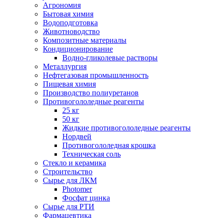
Агрономия
Бытовая химия
Водоподготовка
Животноводство
Композитные материалы
Кондиционирование
Водно-гликолевые растворы
Металлургия
Нефтегазовая промышленность
Пищевая химия
Производство полиуретанов
Противогололедные реагенты
25 кг
50 кг
Жидкие противогололедные реагенты
Нордвей
Противогололедная крошка
Техническая соль
Стекло и керамика
Строительство
Сырье для ЛКМ
Photomer
Фосфат цинка
Сырье для РТИ
Фармацевтика