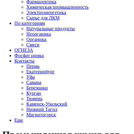
Фармацевтика
Химическая промышленность
Электроэнергетика
Сырье для ЛКМ
По категориям
Натуральные продукты
Неорганика
Органика
Смеси
ОГНЕЗА
Фосфат цинка
Контакты
Пермь
Екатеринбург
Уфа
Самара
Березники
Курган
Тюмень
Каменск-Уральский
Нижний Тагил
Магнитогорск
Еще