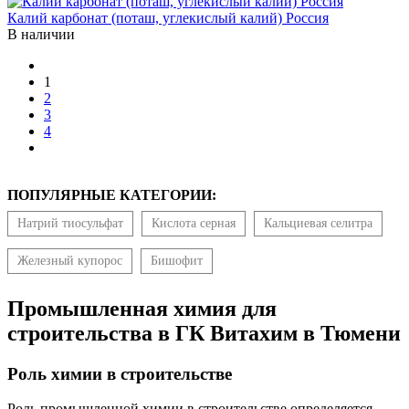
Калий карбонат (поташ, углекислый калий) Россия
В наличии
1
2
3
4
ПОПУЛЯРНЫЕ КАТЕГОРИИ:
Натрий тиосульфат
Кислота серная
Кальциевая селитра
Железный купорос
Бишофит
Промышленная химия для
строительства в ГК Витахим в Тюмени
Роль химии в строительстве
Роль промышленной химии в строительстве определяется