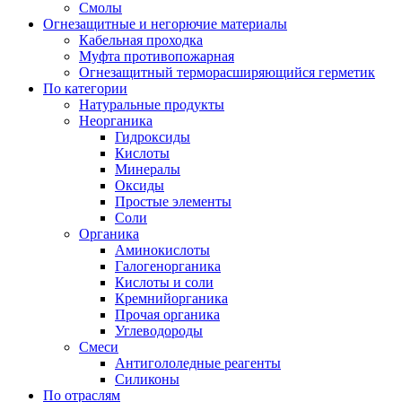
Смолы
Огнезащитные и негорючие материалы
Кабельная проходка
Муфта противопожарная
Огнезащитный терморасширяющийся герметик
По категории
Натуральные продукты
Неорганика
Гидроксиды
Кислоты
Минералы
Оксиды
Простые элементы
Соли
Органика
Аминокислоты
Галогенорганика
Кислоты и соли
Кремнийорганика
Прочая органика
Углеводороды
Смеси
Антигололедные реагенты
Силиконы
По отраслям