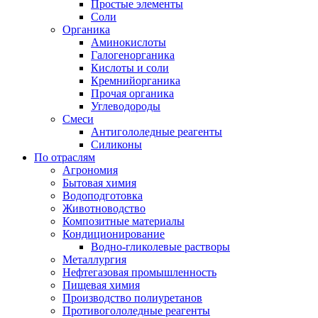
Простые элементы
Соли
Органика
Аминокислоты
Галогенорганика
Кислоты и соли
Кремнийорганика
Прочая органика
Углеводороды
Смеси
Антигололедные реагенты
Силиконы
По отраслям
Агрономия
Бытовая химия
Водоподготовка
Животноводство
Композитные материалы
Кондиционирование
Водно-гликолевые растворы
Металлургия
Нефтегазовая промышленность
Пищевая химия
Производство полиуретанов
Противогололедные реагенты