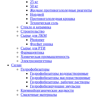
25 кг
50 кг
Жидкие противогололедные реагенты
Нордвей
Противогололедная крошка
Техническая соль
Стекло и керамика
Строительство
Сырье для ЛКМ
Photomer
Фосфат цинка
Сырье для РТИ
Фармацевтика
Химическая промышленность
Электроэнергетика
Силан
Гидрофобизаторы
Гидрофобизаторы водорастворимые
Гидрофобизаторы маслорастворимые
Гидрофобизаторы, рабочие растворы
Гидрофобизирующие эмульсии
Кремнийорганические жидкости
Смазочные материалы