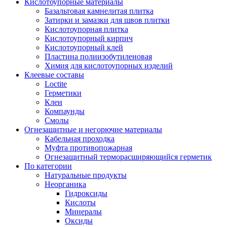
Кислотоупорные материалы
Базальтовая камнелитая плитка
Затирки и замазки для швов плитки
Кислотоупорная плитка
Кислотоупорный кирпич
Кислотоупорный клей
Пластина полиизобутиленовая
Химия для кислотоупорных изделий
Клеевые составы
Loctite
Герметики
Клеи
Компаунды
Смолы
Огнезащитные и негорючие материалы
Кабельная проходка
Муфта противопожарная
Огнезащитный терморасширяющийся герметик
По категории
Натуральные продукты
Неорганика
Гидроксиды
Кислоты
Минералы
Оксиды