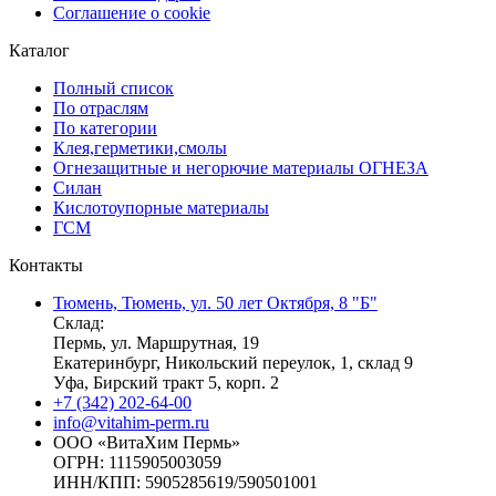
Соглашение о cookie
Каталог
Полный список
По отраслям
По категории
Клея,герметики,смолы
Огнезащитные и негорючие материалы ОГНЕЗА
Силан
Кислотоупорные материалы
ГСМ
Контакты
Тюмень, Тюмень, ул. 50 лет Октября, 8 "Б"
Склад:
Пермь, ул. Маршрутная, 19
Екатеринбург, Никольский переулок, 1, склад 9
Уфа, Бирский тракт 5, корп. 2
+7 (342) 202-64-00
info@vitahim-perm.ru
ООО «ВитаХим Пермь»
ОГРН: 1115905003059
ИНН/КПП: 5905285619/590501001