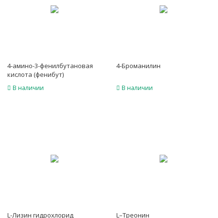
4-амино-3-фенилбутановая
4-Броманилин
кислота (фенибут)
В наличии
В наличии
L-Лизин гидрохлорид
L–Треонин