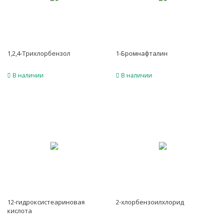
1,2,4-Трихлорбензол
1-Бромнафталин
В наличии
В наличии
12-гидроксистеариновая
2-хлорбензоилхлорид
кислота