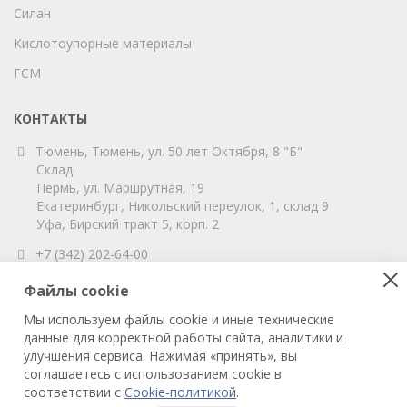
Силан
Кислотоупорные материалы
ГСМ
КОНТАКТЫ
Тюмень, Тюмень, ул. 50 лет Октября, 8 "Б"
Склад:
Пермь, ул. Маршрутная, 19
Екатеринбург, Никольский переулок, 1, склад 9
Уфа, Бирский тракт 5, корп. 2
+7 (342) 202-64-00
info@vitahim-perm.ru
Файлы cookie
ООО «ВитаХим Пермь»
Мы используем файлы cookie и иные технические
ОГРН: 1115905003059
данные для корректной работы сайта, аналитики и
ИНН/КПП: 5905285619/590501001
улучшения сервиса. Нажимая «принять», вы
соглашаетесь с использованием cookie в
соответствии с
Cookie-политикой
.
© 2022 ВитаХим Пермь