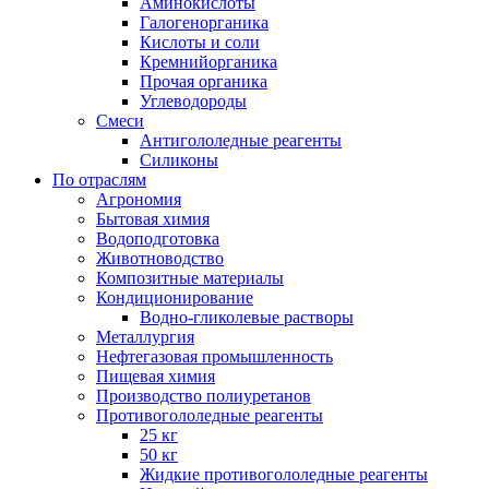
Аминокислоты
Галогенорганика
Кислоты и соли
Кремнийорганика
Прочая органика
Углеводороды
Смеси
Антигололедные реагенты
Силиконы
По отраслям
Агрономия
Бытовая химия
Водоподготовка
Животноводство
Композитные материалы
Кондиционирование
Водно-гликолевые растворы
Металлургия
Нефтегазовая промышленность
Пищевая химия
Производство полиуретанов
Противогололедные реагенты
25 кг
50 кг
Жидкие противогололедные реагенты