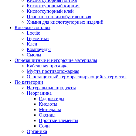
Кислотоупорная плитка
Кислотоупорный кирпич
Кислотоупорный клей
Пластина полиизобутиленовая
Химия для кислотоупорных изделий
Клеевые составы
Loctite
Герметики
Клеи
Компаунды
Смолы
Огнезащитные и негорючие материалы
Кабельная проходка
Муфта противопожарная
Огнезащитный терморасширяющийся герметик
По категории
Натуральные продукты
Неорганика
Гидроксиды
Кислоты
Минералы
Оксиды
Простые элементы
Соли
Органика