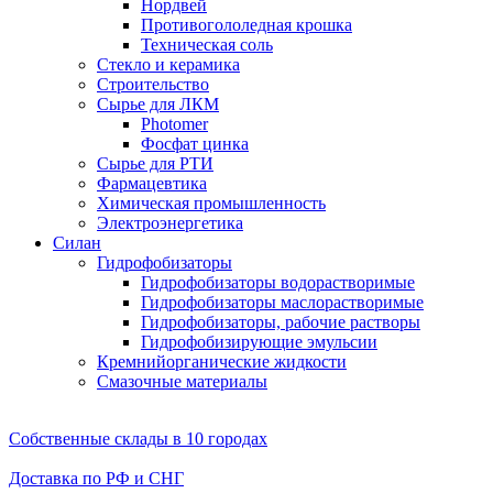
Нордвей
Противогололедная крошка
Техническая соль
Стекло и керамика
Строительство
Сырье для ЛКМ
Photomer
Фосфат цинка
Сырье для РТИ
Фармацевтика
Химическая промышленность
Электроэнергетика
Силан
Гидрофобизаторы
Гидрофобизаторы водорастворимые
Гидрофобизаторы маслорастворимые
Гидрофобизаторы, рабочие растворы
Гидрофобизирующие эмульсии
Кремнийорганические жидкости
Смазочные материалы
Собственные склады в 10 городах
Доставка по РФ и СНГ