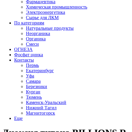
Фармацевтика
Химическая промышленность
Электроэнергетика
Сырье для ЛКМ
По категориям
Натуральные продукты
Неорганика
Органика
Смеси
ОГНЕЗА
Фосфат цинка
Контакты
Пермь
Екатеринбург
Уфа
Самара
Березники
Курган
Тюмень
Каменск-Уральский
Нижний Тагил
Магнитогорск
Еще